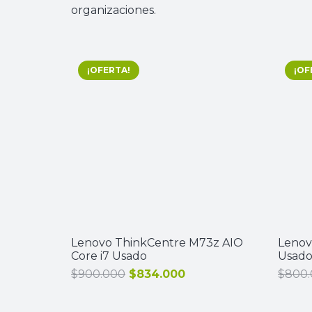
organizaciones.
¡OFERTA!
¡OF
Lenovo ThinkCentre M73z AIO
Lenov
Core i7 Usado
Usad
El
El
$
900.000
$
834.000
$
800
precio
precio