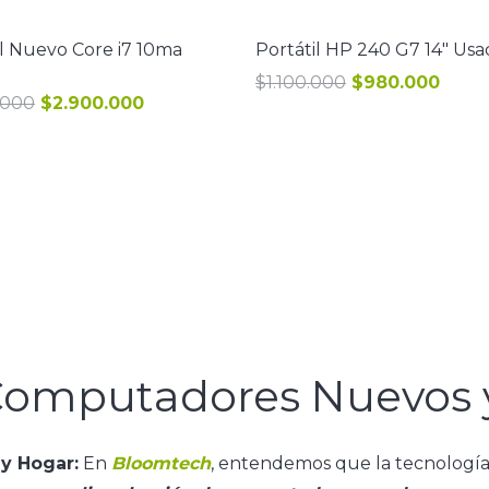
il Nuevo Core i7 10ma
Portátil HP 240 G7 14″ Us
El
El
$
1.100.000
$
980.000
El
El
.000
$
2.900.000
precio
preci
precio
precio
original
actua
original
actual
era:
es:
era:
es:
$1.100.000.
$980
$3.435.000.
$2.900.000.
 Computadores Nuevos 
y Hogar:
En
Bloomtech
, entendemos que la tecnología