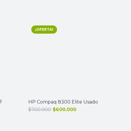
¡OFERTA!
F
HP Compaq 8300 Elite Usado
El
El
$
700.000
$
600.000
precio
precio
io
original
actual