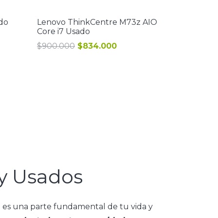
ado
Lenovo ThinkCentre M73z AIO
Core i7 Usado
El
El
$
900.000
$
834.000
o
precio
precio
l
original
actual
era:
es:
.000.
$900.000.
$834.000.
y Usados
 es una parte fundamental de tu vida y