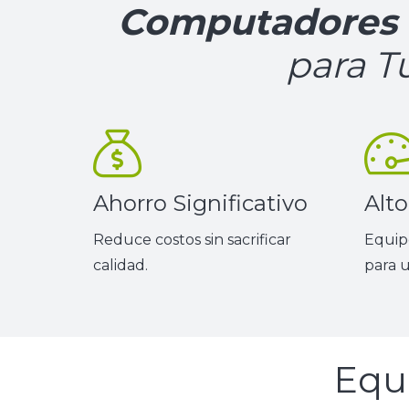
Computadores C
para T
Ahorro Significativo
Alt
Reduce costos sin sacrificar
Equip
calidad.
para u
Equ