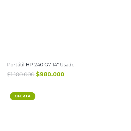
Portátil HP 240 G7 14″ Usado
El
El
$
1.100.000
$
980.000
precio
precio
original
actual
era:
es:
¡OFERTA!
$1.100.000.
$980.000.