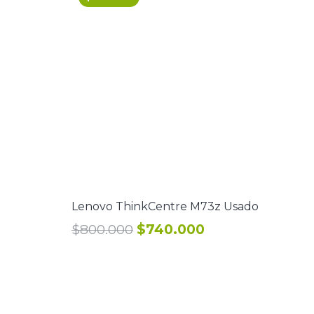
Lenovo ThinkCentre M73z Usado
El
El
$
800.000
$
740.000
precio
precio
original
actual
era:
es:
$800.000.
$740.000.