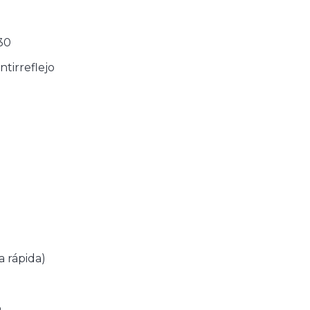
30
ntirreflejo
a rápida)
o