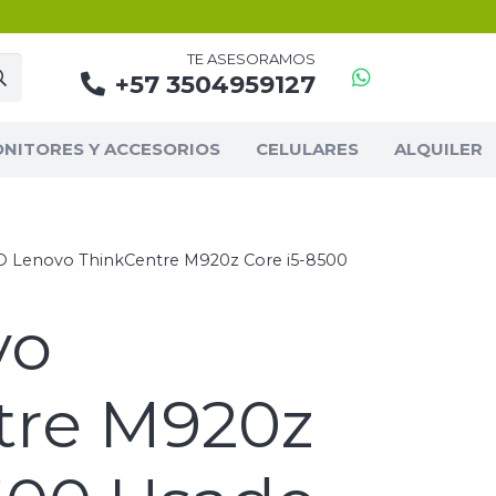
TE ASESORAMOS
+57 3504959127
NITORES Y ACCESORIOS
CELULARES
ALQUILER
O Lenovo ThinkCentre M920z Core i5-8500
vo
tre M920z