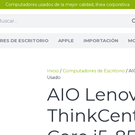
Computadores usados de la mejor calidad, línea corporativa
ES DE ESCRITORIO
APPLE
IMPORTACIÓN
MO
Inicio
/
Computadores de Escritorio
/ AI
Usado
AIO Leno
ThinkCen