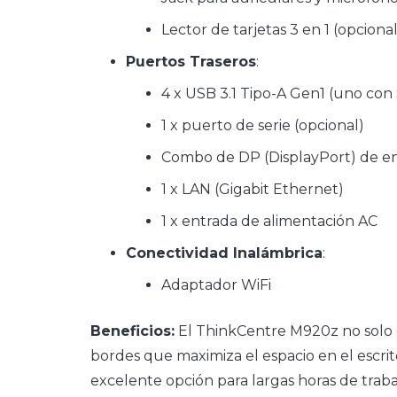
Lector de tarjetas 3 en 1 (opcional
Puertos Traseros
:
4 x USB 3.1 Tipo-A Gen1 (uno co
1 x puerto de serie (opcional)
Combo de DP (DisplayPort) de ent
1 x LAN (Gigabit Ethernet)
1 x entrada de alimentación AC
Conectividad Inalámbrica
:
Adaptador WiFi
Beneficios:
El ThinkCentre M920z no solo o
bordes que maximiza el espacio en el escrito
excelente opción para largas horas de trab