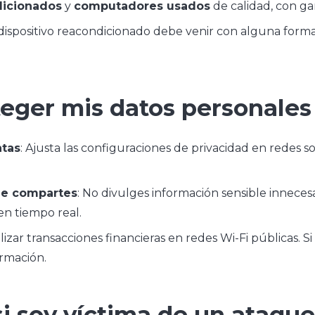
dicionados
y
computadores usados
de calidad, con gar
 dispositivo reacondicionado debe venir con alguna forma
eger mis datos personales 
ntas
: Ajusta las configuraciones de privacidad en redes s
ue compartes
: No divulges información sensible innecesa
en tiempo real.
ealizar transacciones financieras en redes Wi-Fi públicas. 
ormación.
i soy víctima de un ataque