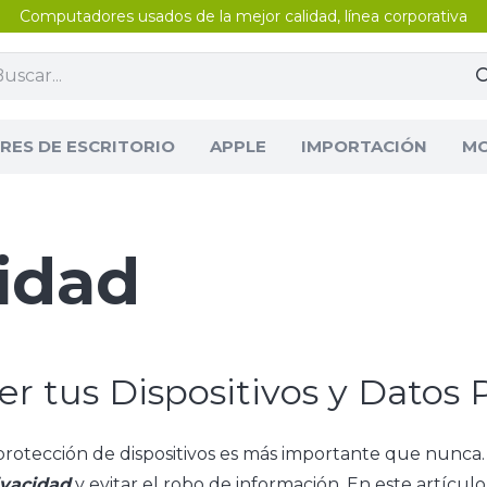
Computadores usados de la mejor calidad, línea corporativa
ES DE ESCRITORIO
APPLE
IMPORTACIÓN
MO
idad
r tus Dispositivos y Datos 
y protección de dispositivos es más importante que nunca.
ivacidad
y evitar el robo de información. En este artícu