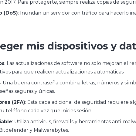
 2017. Para protegerte, siempre realiza copias de seguri
o (DoS)
: Inundan un servidor con tráfico para hacerlo i
eger mis dispositivos y da
os
: Las actualizaciones de software no solo mejoran el r
itivos para que realicen actualizaciones automáticas.
s
: Una buena contraseña combina letras, números y símbo
eñas seguras y únicas.
ores (2FA)
: Esta capa adicional de seguridad requiere a
u teléfono cada vez que inicies sesión.
iable
: Utiliza antivirus, firewalls y herramientas anti-ma
Bitdefender y Malwarebytes.